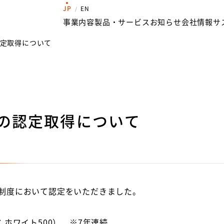
JP
EN
事業内容
製品・サービス
お知らせ
会社情報
サ
認定取得について
の認定取得について
制度において認定をいただきました。
：ホワイト
500
） ※
7
年連続