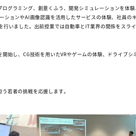
プログラミング、創意くふう、開発シミュレーションを体験
ーションや
AI
画像認識を活用したサービスの体験、社員の
を行いました。出前授業では自動車と
IT
業界の関係をスラ
を開始し、
CG
技術を用いた
VR
やゲームの体験、ドライブシ
担う若者の挑戦を応援します。