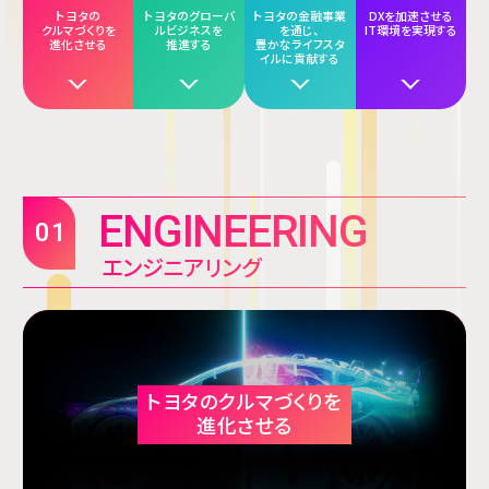
トヨタの
トヨタのグローバ
トヨタの金融事業
DXを加速させる
クルマづくりを
ルビジネスを
を通じ、
IT環境を実現する
進化させる
推進する
豊かなライフスタ
イルに貢献する
ENGINEERING
01
エンジニアリング
トヨタのクルマづくりを
進化させる